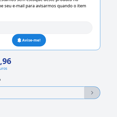
 seu e-mail para avisarmos quando o item
Avise-me!
,96
juros
o