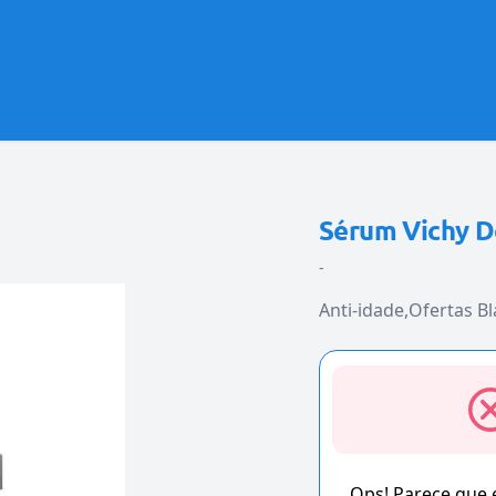
Sérum Vichy De
-
Anti-idade
Ofertas B
Ops! Parece que