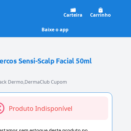
Carteira
Carrinho
Baixe o app
rcos Sensi-Scalp Facial 50ml
lack Dermo
DermaClub Cupom
Produto Indisponível
 estamos sem estoque deste produto no