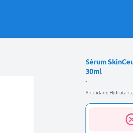
Sérum SkinCeut
30ml
-
Anti-idade
Hidratant