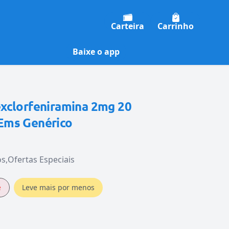
Carteira
Carrinho
Baixe o app
xclorfeniramina 2mg 20
Ems Genérico
os
Ofertas Especiais
e
Leve mais por menos