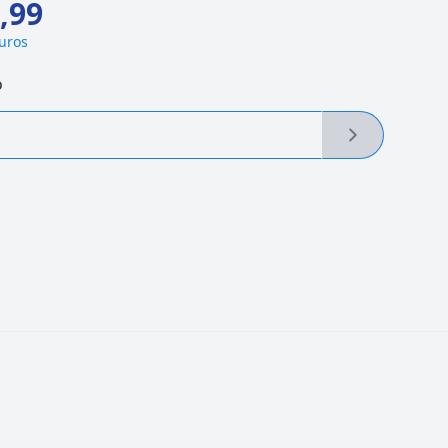
,99
juros
o