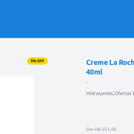
Creme La Roche
5% OFF
40ml
-
Hidratantes
Ofertas
De:
R$ 251,90