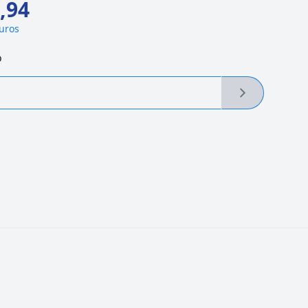
,94
juros
o