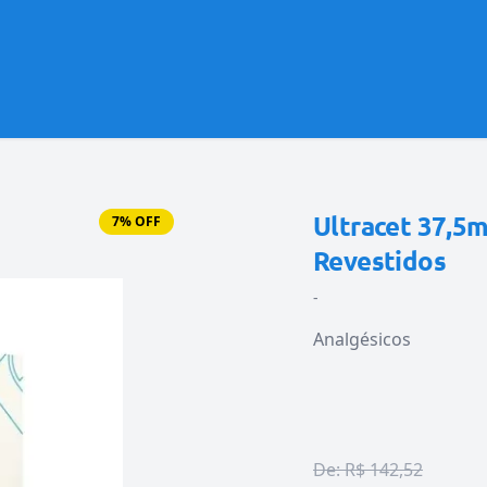
Ultracet 37,5
7% OFF
Revestidos
-
Analgésicos
De:
R$ 142,52