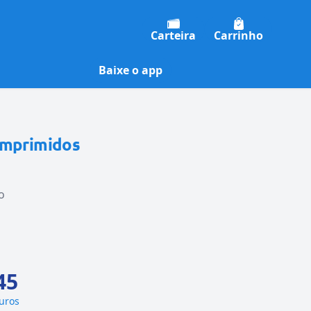
Carteira
Carrinho
Baixe o app
omprimidos
o
45
juros