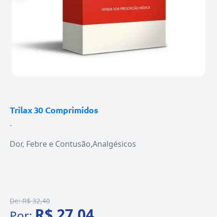
Trilax 30 Comprimidos
-
Dor, Febre e Contusão
Analgésicos
De:
R$ 32,40
R$ 27,04
Por: