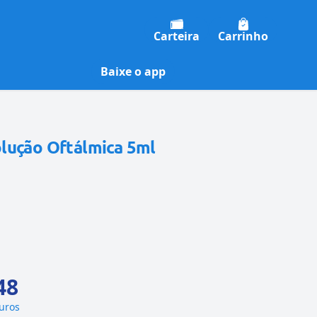
Carteira
Carrinho
Baixe o app
lução Oftálmica 5ml
48
juros