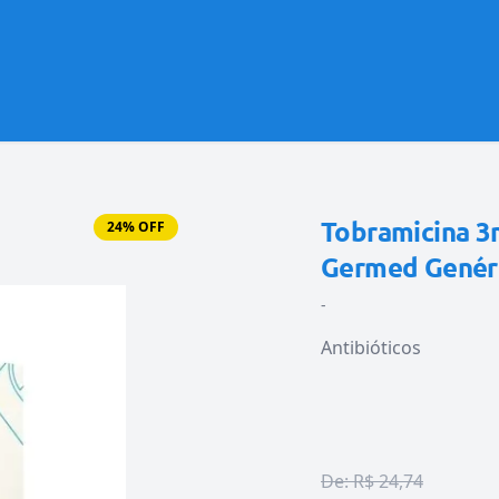
Tobramicina 3
24% OFF
Germed Genér
-
Antibióticos
De:
R$ 24,74