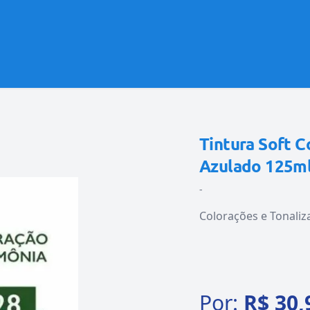
Tintura Soft 
Azulado 125m
-
Colorações e Tonaliz
Por:
R$ 30,