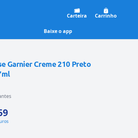
Carteira
Carrinho
Baixe o app
se Garnier Creme 210 Preto
7ml
antes
59
juros