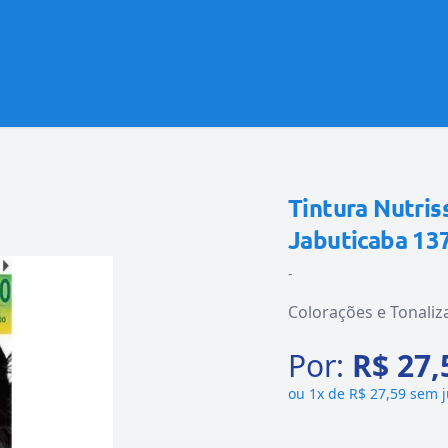
Tintura Nutris
Jabuticaba 13
-
Colorações e Tonaliz
Por:
R$ 27,
ou
1x de R$ 27,59 sem 