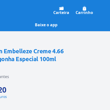
Carteira
Carrinho
Baixe o app
n Embelleze Creme 4.66
onha Especial 100ml
antes
20
juros