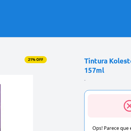
Tintura Koles
21% OFF
157ml
-
Ops! Parece que