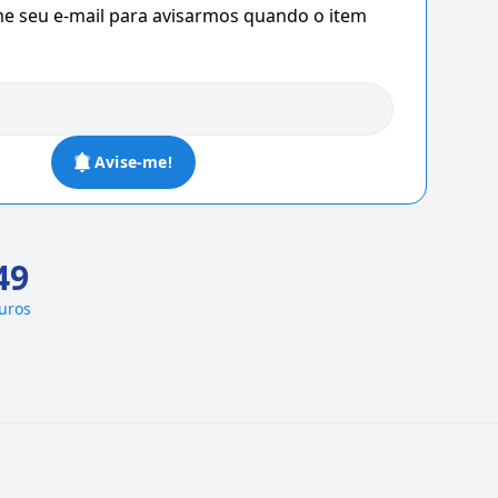
 seu e-mail para avisarmos quando o item
Avise-me!
49
juros