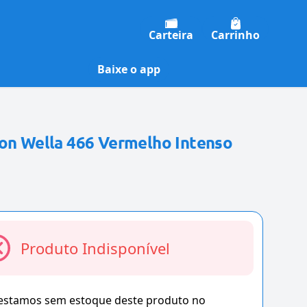
Carteira
Carrinho
Baixe o app
ton Wella 466 Vermelho Intenso
Produto Indisponível
 estamos sem estoque deste produto no