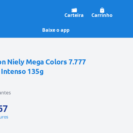
Carteira
Carrinho
Baixe o app
on Niely Mega Colors 7.777
Intenso 135g
antes
67
juros