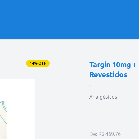
Targin 10mg +
14% OFF
Revestidos
-
Analgésicos
De:
R$ 469,76