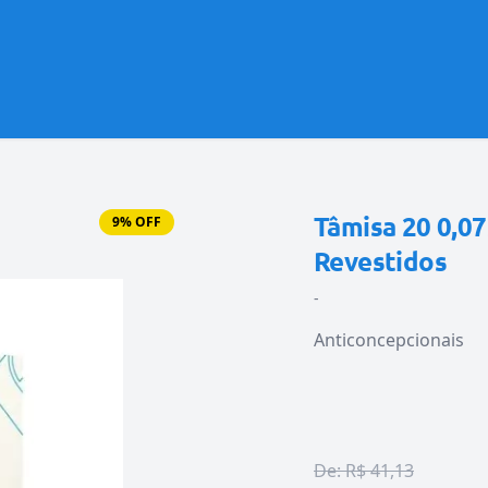
Tâmisa 20 0,0
9% OFF
Revestidos
-
Anticoncepcionais
De:
R$ 41,13