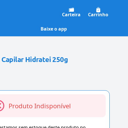
Carteira
Carrinho
Baixe o app
Capilar Hidratei 250g
Produto Indisponível
 estamos sem estoque deste produto no