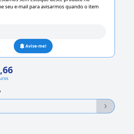
 seu e-mail para avisarmos quando o item
Avise-me!
,66
juros
o