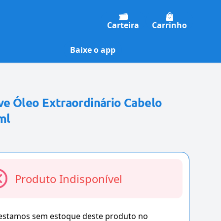
Carteira
Carrinho
Baixe o app
e Óleo Extraordinário Cabelo
ml
Produto Indisponível
 estamos sem estoque deste produto no