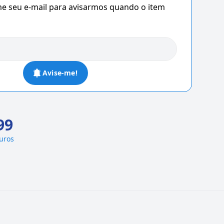
 seu e-mail para avisarmos quando o item
Avise-me!
99
juros