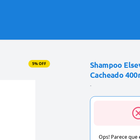
Shampoo Elsev
5% OFF
Cacheado 400
-
Ops! Parece que