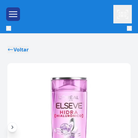
Leitor
Menu de Hambúrguer
Voltar