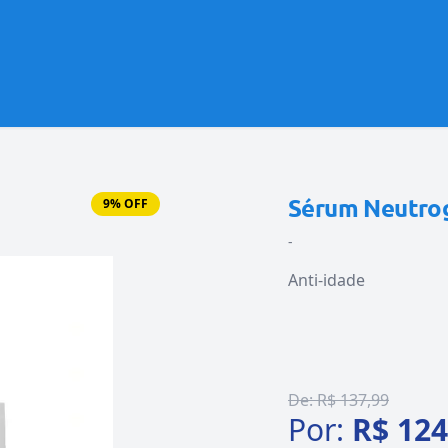
Sérum Neutrog
9% OFF
-
Anti-idade
De:
R$ 137,99
Por:
R$ 124