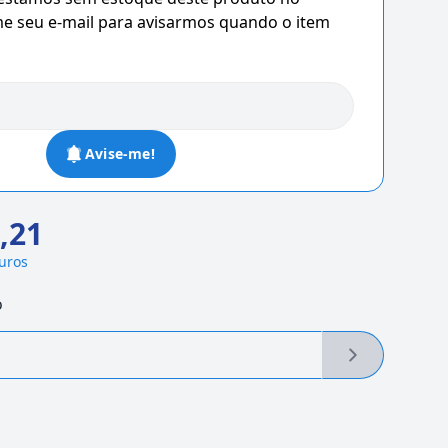
 seu e-mail para avisarmos quando o item
Avise-me!
,21
juros
o