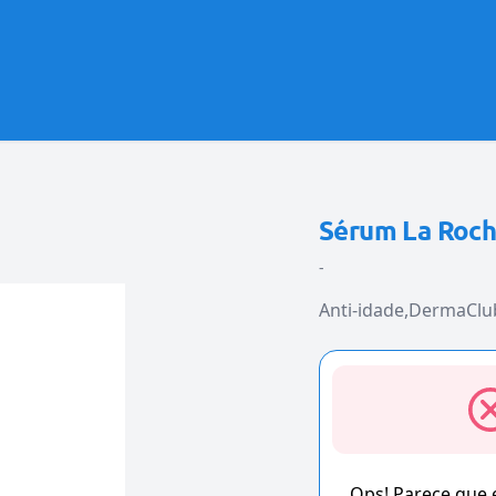
Sérum La Roch
-
Anti-idade
DermaClu
Ops! Parece que