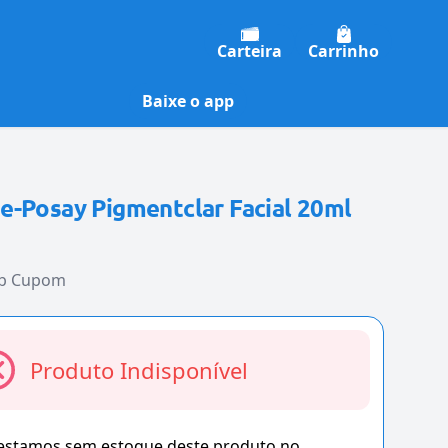
Carteira
Carrinho
Baixe o app
e-Posay Pigmentclar Facial 20ml
b Cupom
Produto Indisponível
 estamos sem estoque deste produto no