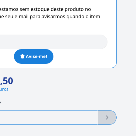
 estamos sem estoque deste produto no
 seu e-mail para avisarmos quando o item
Avise-me!
,50
juros
o