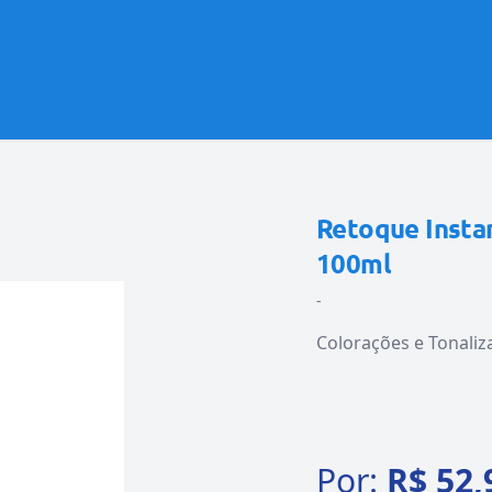
Retoque Insta
100ml
-
Colorações e Tonaliz
Por:
R$ 52,