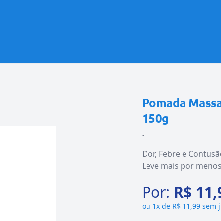
Pomada Massag
150g
-
Dor, Febre e Contusã
Leve mais por meno
Por:
R$ 11,
ou
1x de R$ 11,99 sem 