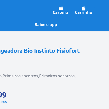
Carteira
Carrinho
Baixe o app
eadora Bio Instinto Fisiofort
o
Primeiros socorros
Primeiros socorros
s
99
juros