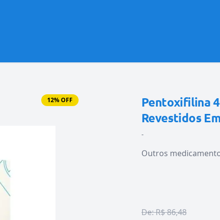
Pentoxifilina
12% OFF
Revestidos Em
-
Outros medicament
De:
R$ 86,48