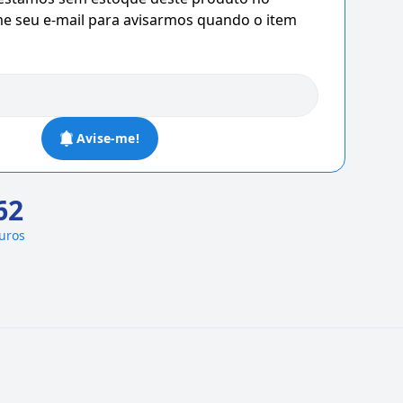
 seu e-mail para avisarmos quando o item
Avise-me!
62
juros