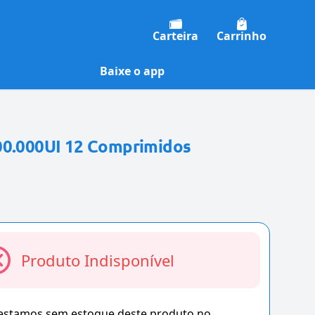
Carteira
Carrinho
Baixe o app
00.000UI 12 Comprimidos
Produto Indisponível
 estamos sem estoque deste produto no