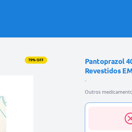
Pantoprazol 
79% OFF
Revestidos EM
-
Outros medicament