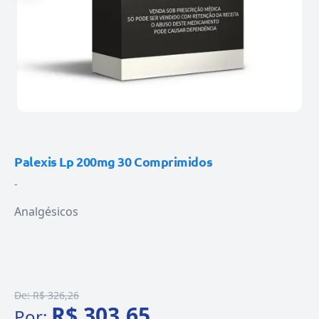
Palexis Lp 200mg 30 Comprimidos
-
Analgésicos
De:
R$ 326,26
R$ 303,65
Por: