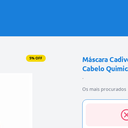
Máscara Cadiv
5% OFF
Cabelo Quimic
-
Os mais procurados