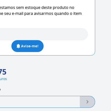
 estamos sem estoque deste produto no
 seu e-mail para avisarmos quando o item
Avise-me!
75
juros
o