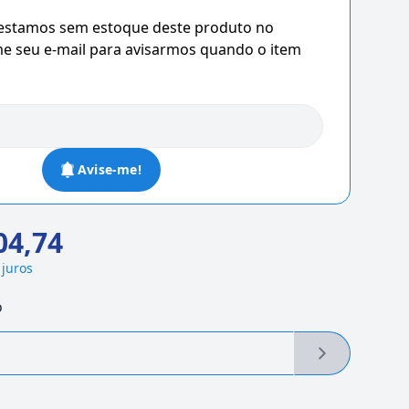
 estamos sem estoque deste produto no
 seu e-mail para avisarmos quando o item
Avise-me!
04,74
 juros
o