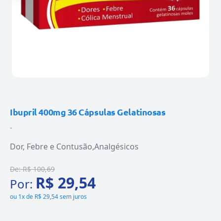
Ibupril 400mg 36 Cápsulas Gelatinosas
-
Dor, Febre e Contusão
Analgésicos
De:
R$ 100,69
R$ 29,54
Por:
ou
1x de R$ 29,54 sem juros