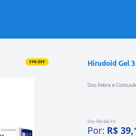
Hirudoid Gel 
11% OFF
-
Dor, Febre e Contusã
De:
R$ 44,19
Por:
R$ 39,