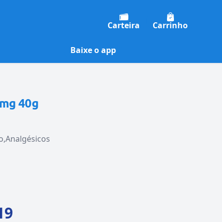
Carteira
Carrinho
Baixe o app
3mg 40g
o
Analgésicos
19