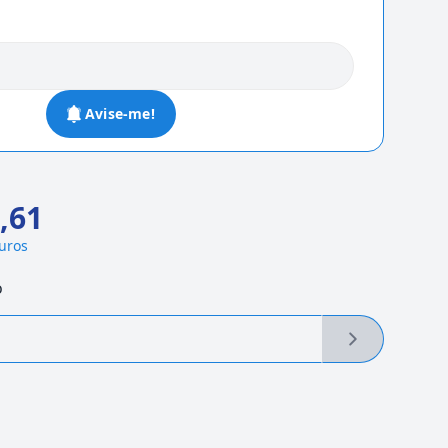
Avise-me!
,61
juros
o