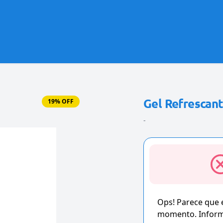
Gel Refrescan
19% OFF
-
Ops! Parece que
momento. Informe