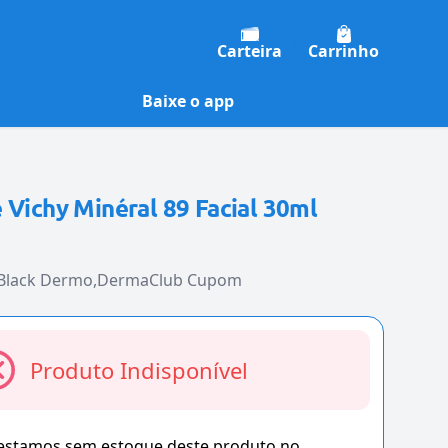
Carteira
Carrinho
Baixe o app
 Vichy Minéral 89 Facial 30ml
 Black Dermo
DermaClub Cupom
Produto Indisponível
 estamos sem estoque deste produto no