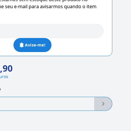
 seu e-mail para avisarmos quando o item
Avise-me!
,90
juros
o