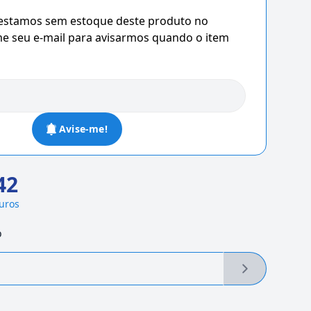
 estamos sem estoque deste produto no
 seu e-mail para avisarmos quando o item
Avise-me!
42
juros
o