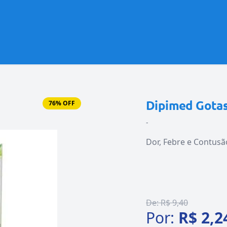
Dipimed Gota
76% OFF
-
Dor, Febre e Contusã
De:
R$ 9,40
Por:
R$ 2,2