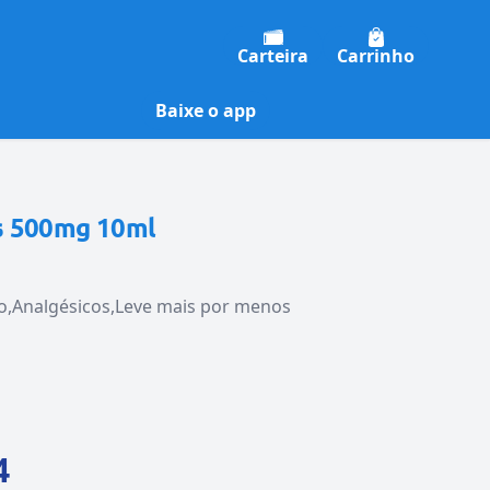
Carteira
Carrinho
Baixe o app
s 500mg 10ml
o
Analgésicos
Leve mais por menos
4