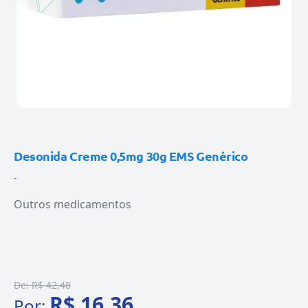
Desonida Creme 0,5mg 30g EMS Genérico
-
Outros medicamentos
De:
R$ 42,48
R$ 16,36
Por: