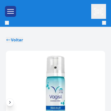
Leitor
Menu de Hambúrguer
Voltar