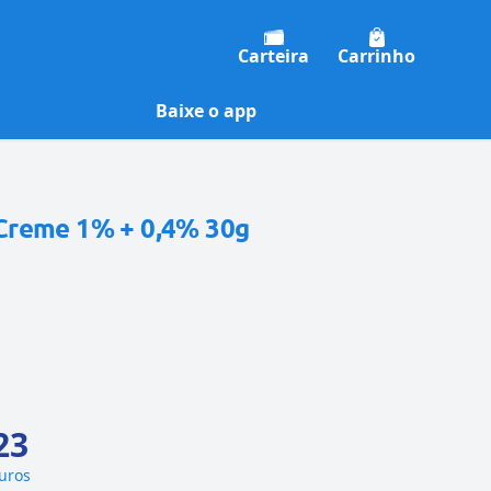
Carteira
Carrinho
Baixe o app
Creme 1% + 0,4% 30g
23
juros