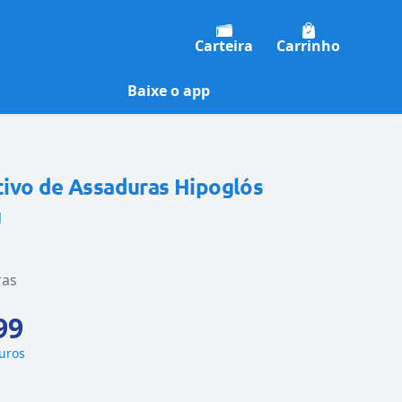
Carteira
Carrinho
Baixe o app
ivo de Assaduras Hipoglós
g
ras
99
juros