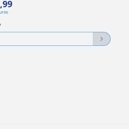
,99
juros
o