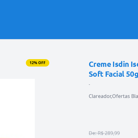
Creme Isdin Is
12% OFF
Soft Facial 50
-
Clareador
Ofertas Bl
De:
R$ 289,99