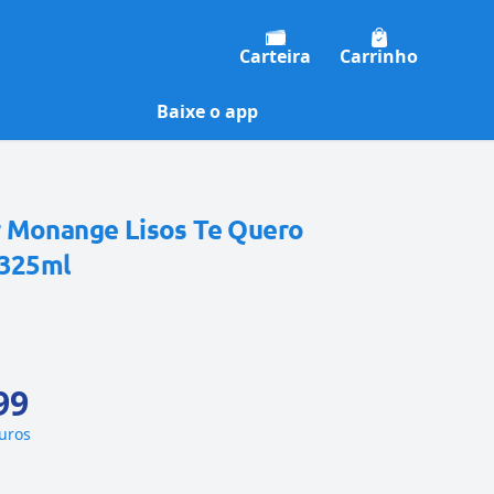
Carteira
Carrinho
Baixe o app
 Monange Lisos Te Quero
 325ml
99
juros