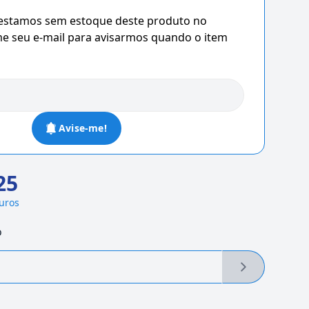
 estamos sem estoque deste produto no
 seu e-mail para avisarmos quando o item
Avise-me!
25
juros
o