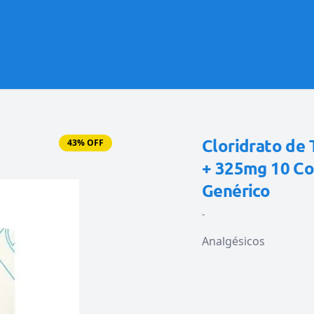
Cloridrato de
43% OFF
+ 325mg 10 C
Genérico
-
Analgésicos