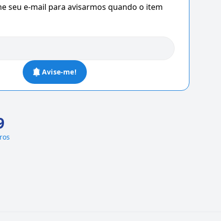
 seu e-mail para avisarmos quando o item
Avise-me!
9
ros