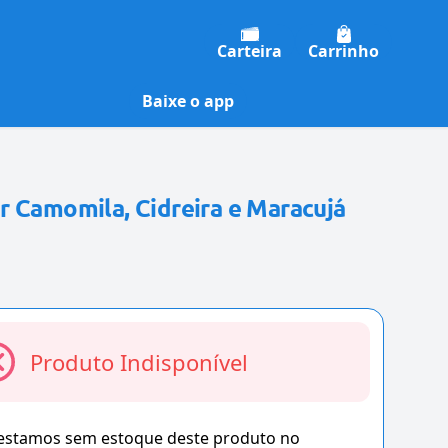
Carteira
Carrinho
Baixe o app
r Camomila, Cidreira e Maracujá
Produto Indisponível
 estamos sem estoque deste produto no