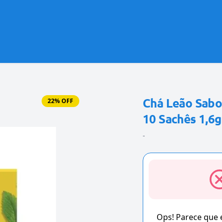
Chá Leão Sabo
22% OFF
10 Sachês 1,6g
-
Ops! Parece que