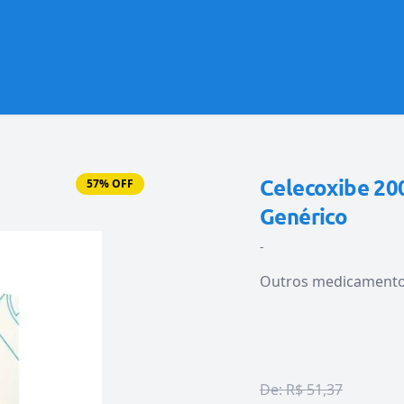
Celecoxibe 20
57% OFF
Genérico
-
Outros medicament
De:
R$ 51,37