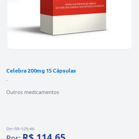
Celebra 200mg 15 Cápsulas
-
Outros medicamentos
De:
R$ 125,46
R$ 114,65
Por: