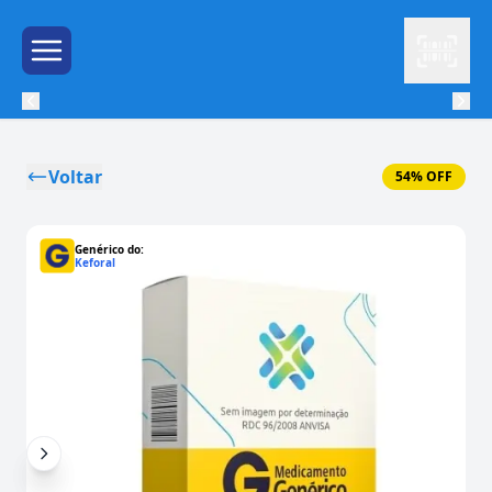
Leitor
Menu de Hambúrguer
Voltar
54% OFF
Genérico do:
Keforal