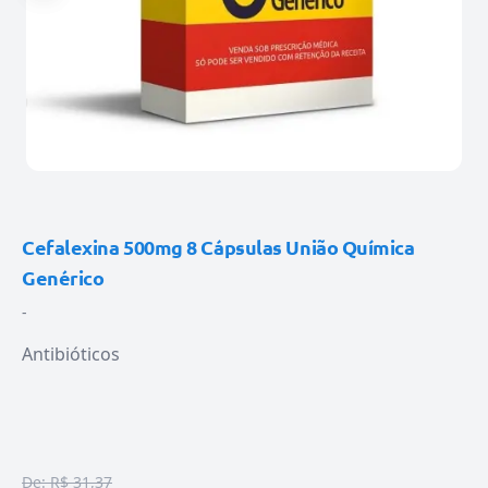
Cefalexina 500mg 8 Cápsulas União Química
Genérico
-
Antibióticos
De:
R$ 31,37