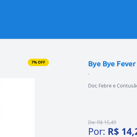
Bye Bye Fever
7% OFF
-
Dor, Febre e Contusã
De:
R$ 15,49
Por:
R$ 14,