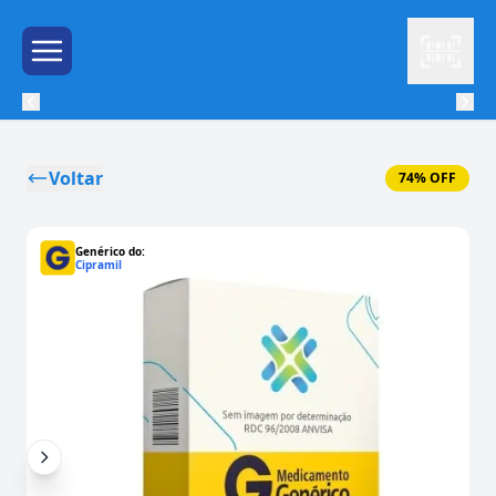
Leitor
Menu de Hambúrguer
Voltar
74% OFF
Genérico do:
Cipramil